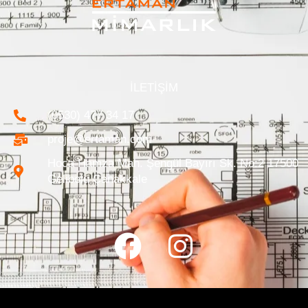
İLETİŞİM
(0530) 477 34 17
proje@ertaman.com
Hoca Hamza Mah. Şengül Bayırı Sk. No:2 17500
Gelibolu Çanakkale