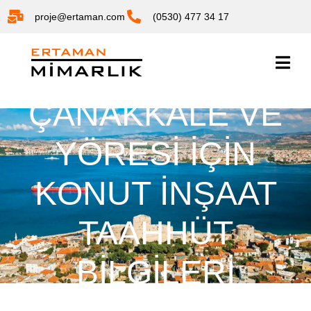
proje@ertaman.com
(0530) 477 34 17
ÇANAKKALE VE
YÖRESI İÇIN
KONUT İNŞAAT
TAAHHÜT
BILGILERI