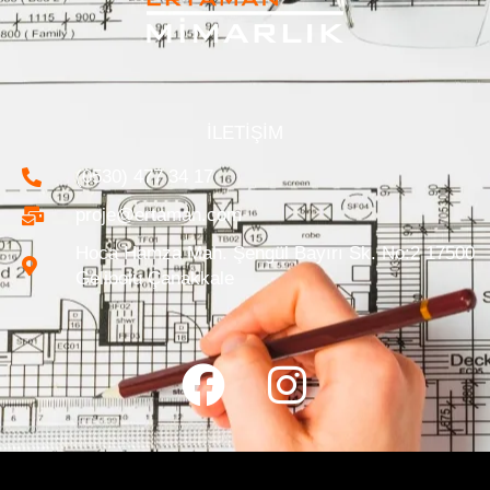
İLETİŞİM
(0530) 477 34 17
proje@ertaman.com
Hoca Hamza Mah. Şengül Bayırı Sk. No:2 17500
Gelibolu Çanakkale