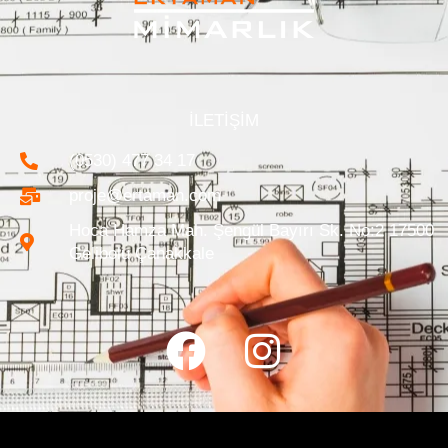
İLETİŞİM
(0530) 477 34 17
proje@ertaman.com
Hoca Hamza Mah. Şengül Bayırı Sk. No:2 17500
Gelibolu Çanakkale